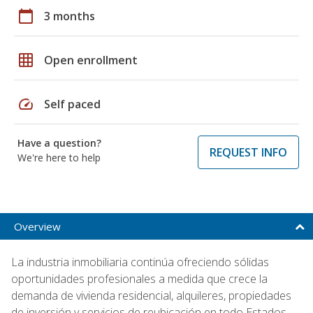
calendar_today
3 months
grid_on
Open enrollment
speed
Self paced
Have a question?
REQUEST INFO
We're here to help
Overview
La industria inmobiliaria continúa ofreciendo sólidas
oportunidades profesionales a medida que crece la
demanda de vivienda residencial, alquileres, propiedades
de inversión y servicios de reubicación en todo Estados