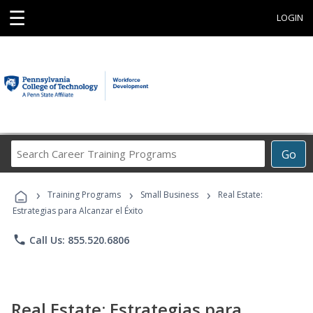
☰
LOGIN
Search
Go
Career
Training
›
›
›
Programs
Training Programs
Small Business
Real Estate:
Estrategias para Alcanzar el Éxito
phone
Call Us: 855.520.6806
Real Estate: Estrategias para