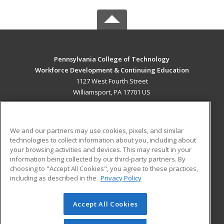
Pennsylvania College of Technology
Workforce Development & Continuing Education
1127 West Fourth Street
Williamsport, PA 17701 US
MAIN CONTENT
Career Training
We and our partners may use cookies, pixels, and similar
technologies to collect information about you, including about
ADDITIONAL RESOURCES
your browsing activities and devices. This may result in your
information being collected by our third-party partners. By
Military
Student Blog
choosing to "Accept All Cookies", you agree to these practices,
Financial Assistance
including as described in the
Privacy Policy
Help
Accept All Cookies
© 2026 ed2go, a division of Cengage Learning. All rights
reserved. The material on this site cannot be reproduced or