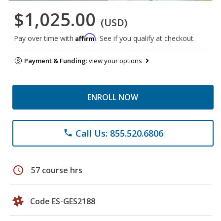
$1,025.00
(USD)
Affirm
Pay over time with
. See if you qualify at checkout.
Payment & Funding:
view your options
ENROLL NOW
Call Us: 855.520.6806
phone
schedule
57 course hrs
Code ES-GES2188