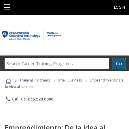
☰
LOGIN
Search
Go
Career
Training
›
›
›
Programs
Training Programs
Small Business
Emprendimiento: De
la Idea al Negocio
phone
Call Us: 855.520.6806
Emprendimiento: De la Idea al