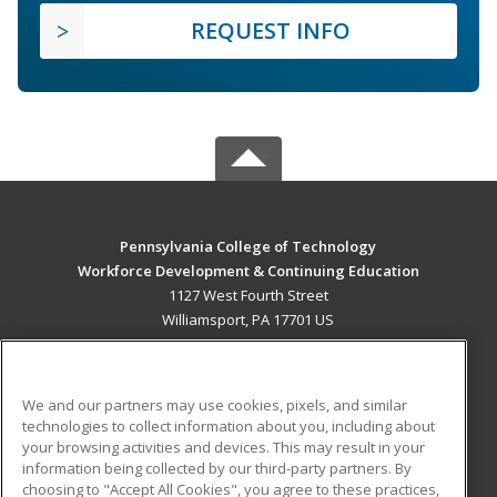
REQUEST INFO
Pennsylvania College of Technology
Workforce Development & Continuing Education
1127 West Fourth Street
Williamsport, PA 17701 US
MAIN CONTENT
Career Training
We and our partners may use cookies, pixels, and similar
technologies to collect information about you, including about
ADDITIONAL RESOURCES
your browsing activities and devices. This may result in your
information being collected by our third-party partners. By
Military
Student Blog
choosing to "Accept All Cookies", you agree to these practices,
Financial Assistance