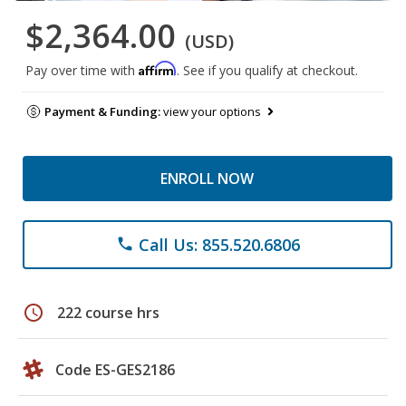
$2,364.00
(USD)
Affirm
Pay over time with
. See if you qualify at checkout.
Payment & Funding:
view your options
ENROLL NOW
Call Us: 855.520.6806
phone
schedule
222 course hrs
Code ES-GES2186