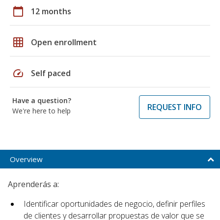
calendar_today
12 months
grid_on
Open enrollment
speed
Self paced
Have a question?
REQUEST INFO
We're here to help
Overview
Aprenderás a:
Identificar oportunidades de negocio, definir perfiles
de clientes y desarrollar propuestas de valor que se