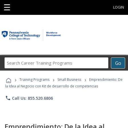
☰
LOGIN
Search
Go
Career
Training
›
›
›
Programs
Training Programs
Small Business
Emprendimiento: De
la Idea al Negocio con Kit de desarrollo de competencias
phone
Call Us: 855.520.6806
Emprendimiento: De la Idea al