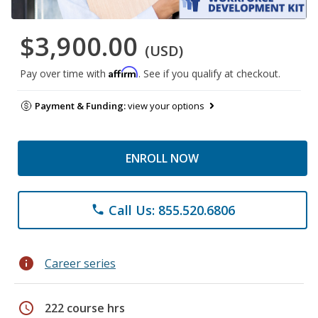
$3,900.00
(USD)
Affirm
Pay over time with
. See if you qualify at checkout.
Payment & Funding:
view your options
ENROLL NOW
Call Us: 855.520.6806
phone
info
Career series
schedule
222 course hrs