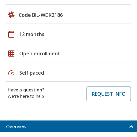
Code BIL-WDK2186
calendar_today
12 months
grid_on
Open enrollment
speed
Self paced
Have a question?
REQUEST INFO
We're here to help
Overview