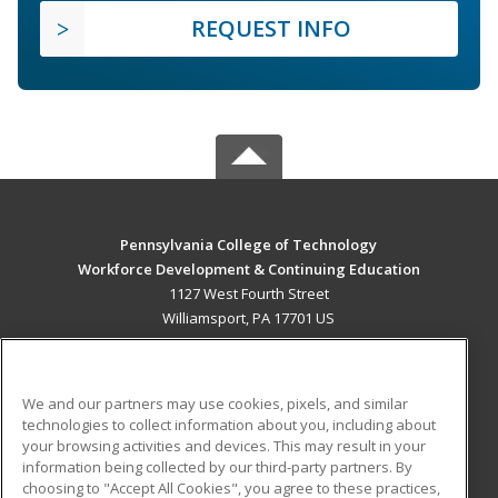
REQUEST INFO
Pennsylvania College of Technology
Workforce Development & Continuing Education
1127 West Fourth Street
Williamsport, PA 17701 US
MAIN CONTENT
Career Training
We and our partners may use cookies, pixels, and similar
technologies to collect information about you, including about
ADDITIONAL RESOURCES
your browsing activities and devices. This may result in your
information being collected by our third-party partners. By
Military
Student Blog
choosing to "Accept All Cookies", you agree to these practices,
Financial Assistance