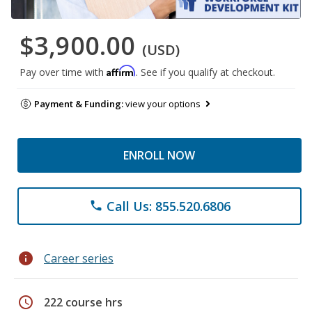
$3,900.00
(USD)
Affirm
Pay over time with
. See if you qualify at checkout.
Payment & Funding:
view your options
ENROLL NOW
Call Us: 855.520.6806
phone
info
Career series
schedule
222 course hrs