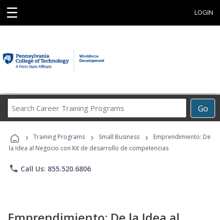
☰
LOGIN
Search
Go
Career
Training
›
›
›
Programs
Training Programs
Small Business
Emprendimiento: De
la Idea al Negocio con Kit de desarrollo de competencias
phone
Call Us: 855.520.6806
Emprendimiento: De la Idea al