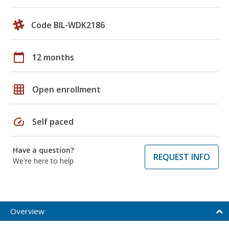
Code BIL-WDK2186
calendar_today
12 months
grid_on
Open enrollment
speed
Self paced
Have a question?
REQUEST INFO
We're here to help
Overview